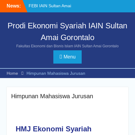
News:
FEBI IAIN Sultan Amai
Gorontalo Gelar Sekolah
Pasar Modal Bersama
Prodi Ekonomi Syariah IAIN Sultan
Bursa Efek Indonesia
KKS TEMATIK 2023
Amai Gorontalo
Penerimaan Mahasiswa
Baru Ekonomi Syariah
Fakultas Ekonomi dan Bisnis Islam IAIN Sultan Amai Gorontalo
Menu
Home
Himpunan Mahasiswa Jurusan
Himpunan Mahasiswa Jurusan
HMJ Ekonomi Syariah