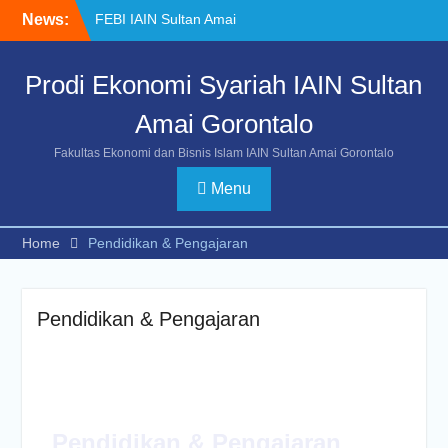
News:
FEBI IAIN Sultan Amai
Gorontalo Gelar Sekolah
Pasar Modal Bersama
Prodi Ekonomi Syariah IAIN Sultan
Bursa Efek Indonesia
KKS TEMATIK 2023
Amai Gorontalo
Penerimaan Mahasiswa
Baru Ekonomi Syariah
Fakultas Ekonomi dan Bisnis Islam IAIN Sultan Amai Gorontalo
Menu
Home
Pendidikan & Pengajaran
Pendidikan & Pengajaran
Pendidikan & Pengajaran